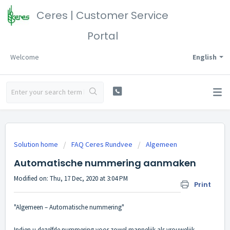
Ceres | Customer Service
Portal
Welcome
English
Solution home
FAQ Ceres Rundvee
Algemeen
Automatische nummering aanmaken
Modified on: Thu, 17 Dec, 2020 at 3:04 PM
Print
"Algemeen – Automatische nummering"
Indien u dezelfde nummering voor zowel mannelijk als vrouwelijk