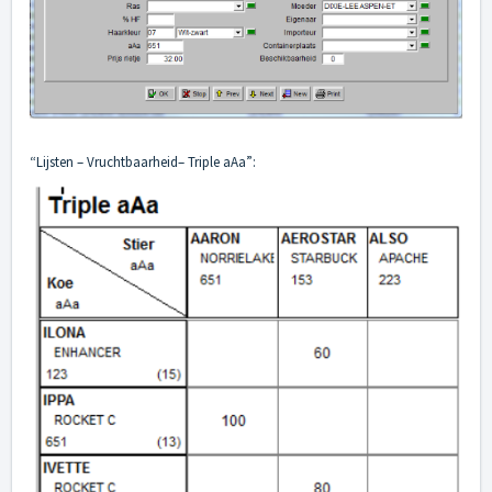
“Lijsten – Vruchtbaarheid– Triple aAa”: