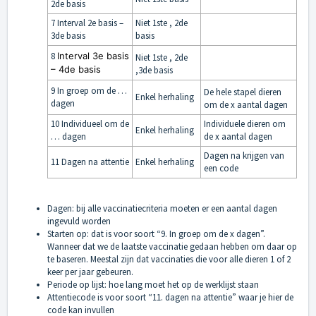
2de basis
7 Interval 2e basis –
Niet 1ste , 2de
3de basis
basis
8
Interval 3e basis
Niet 1ste , 2de
– 4de basis
,3de basis
9 In groep om de …
De hele stapel dieren
Enkel herhaling
dagen
om de x aantal dagen
10 Individueel om de
Individuele dieren om
Enkel herhaling
… dagen
de x aantal dagen
Dagen na krijgen van
11 Dagen na attentie
Enkel herhaling
een code
Dagen: bij alle vaccinatiecriteria moeten er een aantal dagen
ingevuld worden
Starten op: dat is voor soort “9. In groep om de x dagen”.
Wanneer dat we de laatste vaccinatie gedaan hebben om daar op
te baseren. Meestal zijn dat vaccinaties die voor alle dieren 1 of 2
keer per jaar gebeuren.
Periode op lijst: hoe lang moet het op de werklijst staan
Attentiecode is voor soort “11. dagen na attentie” waar je hier de
code kan invullen