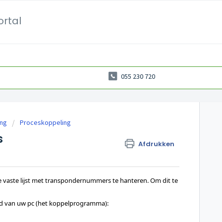
ortal
055 230 720
ing
Proceskoppeling
s
Afdrukken
e vaste lijst met transpondernummers te hanteren. Om dit te 
ad van uw pc (het koppelprogramma): 