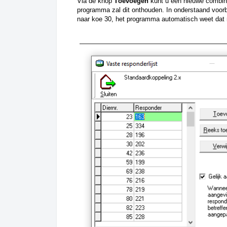
Via de knop 
Toevoegen 
kunt u een nieuwe combin
programma zal dit onthouden. In onderstaand voorb
naar koe 30, het programma automatisch weet dat r