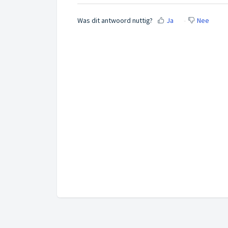
Was dit antwoord nuttig?
Ja
Nee