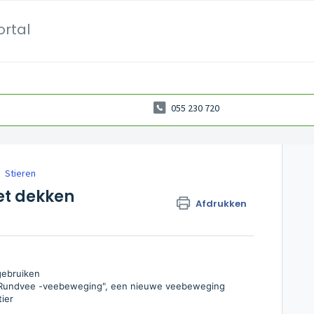
ortal
055 230 720
Stieren
 het dekken
Afdrukken
gebruiken
> "Rundvee -veebeweging", een nieuwe veebeweging
ier