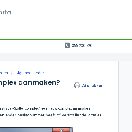
ortal
055 230 720
eden
Algemeenheden
omplex aanmaken?
Afdrukken
istratie –Stallencomplex” een nieuw complex aanmaken.
een ander beslagnummer heeft of verschillende locaties.