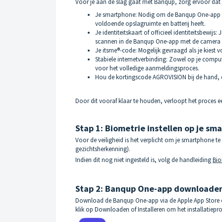
Voor je aan de slag gaat met Banqup, zorg ervoor dat j
Je smartphone: Nodig om de Banqup One-app te d
voldoende opslagruimte en batterij heeft.
Je identiteitskaart of officieel identiteitsbewijs:
scannen in de Banqup One-app met de camera v
Je itsme®-code: Mogelijk gevraagd als je kiest vo
Stabiele internetverbinding: Zowel op je compu
voor het volledige aanmeldingsproces.
Hou de kortingscode AGROVISION bij de hand, dez
Door dit vooraf klaar te houden, verloopt het proces ee
Stap 1: Biometrie instellen op je sm
Voor de veiligheid is het verplicht om je smartphone te
gezichtsherkenning).
Indien dit nog niet ingesteld is, volg de handleiding
Bio
Stap 2: Banqup One-app downloaden 
Download de Banqup One-app via de Apple App Store 
klik op Downloaden of Installeren om het installatieproc