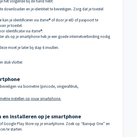
e het volgende bij de hand hebt:
ownloaden en je identiteit te bevestigen. Zorg dat je toestel
 Je kan je identificeren via itsme® of door je eID of paspoort te
an je toestel.
or identificatie via itsme®.
ter als op je smartphone heb je een goede internetverbinding nodig
e moet je later bij stap 6 invullen.
n stuk vlotter.
artphone
 beveiligen via biometrie (pincode, vingerafdruk,
metrie instellen op jouw smartphone
.
en installeren op je smartphone
of Google Play Store op je smartphone. Zoek op “Banqup One” en
es te starten.