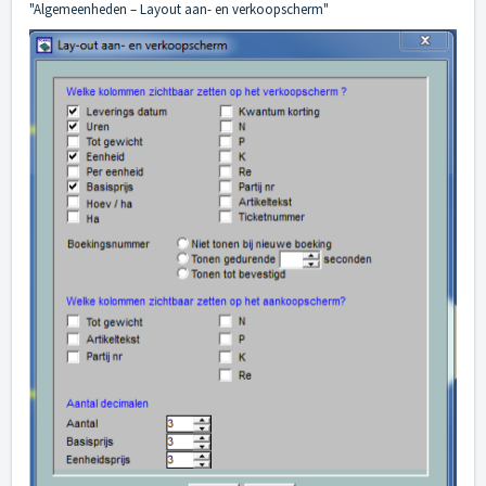
"Algemeenheden – Layout aan- en verkoopscherm"