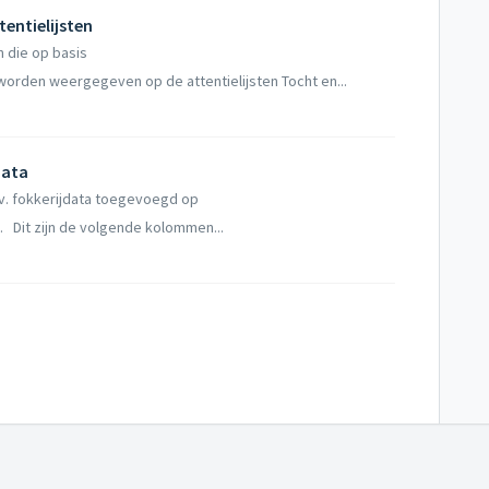
entielijsten
n die op basis
 worden weergegeven op de attentielijsten Tocht en...
data
b.v. fokkerijdata toegevoegd op
e. Dit zijn de volgende kolommen...