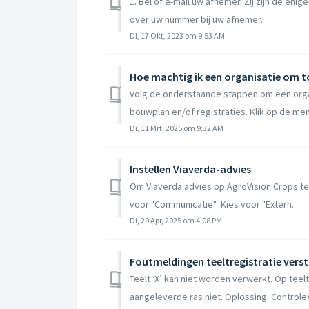
1. Bel of e-mail uw afnemer. Zij zijn de en
over uw nummer bij uw afnemer.
Di, 17 Okt, 2023 om 9:53 AM
Volg de onderstaande stappen om een orga
bouwplan en/of registraties. Klik op de me
Di, 11 Mrt, 2025 om 9:32 AM
Instellen Viaverda-advies
Om Viaverda advies op AgroVision Crops t
voor "Communicatie" Kies voor "Extern...
Di, 29 Apr, 2025 om 4:08 PM
Foutmeldingen teeltregistratie vers
Teelt ‘X’ kan niet worden verwerkt. Op teel
aangeleverde ras niet. Oplossing: Controlee