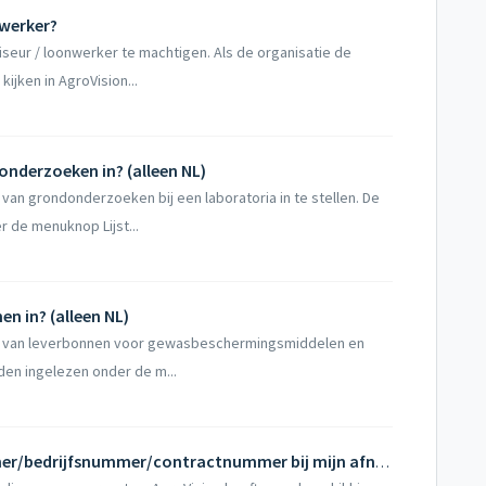
nwerker?
eur / loonwerker te machtigen. Als de organisatie de
ijken in AgroVision...
onderzoeken in? (alleen NL)
an grondonderzoeken bij een laboratoria in te stellen. De
de menuknop Lijst...
en in? (alleen NL)
n van leverbonnen voor gewasbeschermingsmiddelen en
den ingelezen onder de m...
Wat is mijn klantnummer/telernummer/bedrijfsnummer/contractnummer bij mijn afnemer?