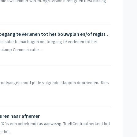
ige die uw nummer weten. AgroVision heeft geen beschikking
Hoe machtig ik een organisatie om toegang te verlenen tot het bouwplan en/of registraties?
nisatie te machtigen om toegang te verlenen tot het
nuknop Communicatie ...
e ontvangen moet je de volgende stappen doornemen. Kies
turen naar afnemer
t ‘X ‘is een onbekend ras aanwezig. TeeltCentraal herkent het
r he...