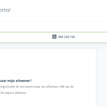
ortal
055 230 720
 naar mijn afnemer?
gistratie te versturen naar uw afnemer: Klik op de
di export afneme...