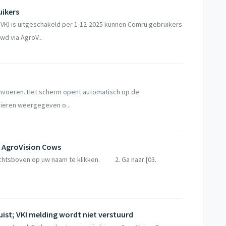
uikers
 VKI is uitgeschakeld per 1-12-2025 kunnen Comru gebruikers
wd via AgroV...
 invoeren. Het scherm opent automatisch op de
dieren weergegeven o...
n AgroVision Cows
 rechtsboven op uw naam te klikken. 2. Ga naar [03.
st; VKI melding wordt niet verstuurd