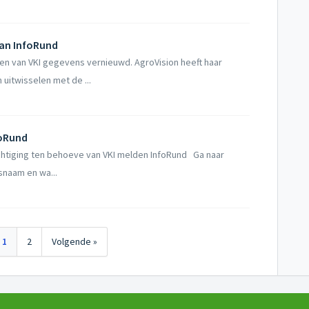
van InfoRund
den van VKI gegevens vernieuwd. AgroVision heeft haar
uitwisselen met de ...
foRund
chtiging ten behoeve van VKI melden InfoRund Ga naar
snaam en wa...
1
2
Volgende »