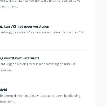
verstuurd. Dit kan dan te zien zijn binnen AgroVision Cows
 wordt. Wa...
ij, kan VKI niet meer versturen
t krijg de melding 'Is al opgevraagd door de slachterij'. Dit
.
ng wordt niet verstuurd
t krijg de melding 'dier is niet aanwezig op UBN'. Dit
 kan wo...
ndeld
 de dieren zijn behandeld. Onderstaand is een handleiding
rmulier ...