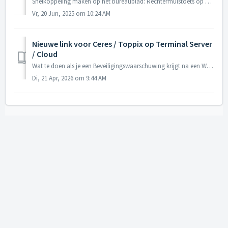
Snelkoppeling maken op het bureaublad: Rechtermuistoets op bureaublad klikken en kiezen voor "nieuw - snelkoppeling": Nu kan je via je burea...
Vr, 20 Jun, 2025 om 10:24 AM
Nieuwe link voor Ceres / Toppix op Terminal Server
/ Cloud
Wat te doen als je een Beveiligingswaarschuwing krijgt na een Windows 10 of 11 update? Dat laten we je stap voor stap zien in onderstaande handleiding. D...
Di, 21 Apr, 2026 om 9:44 AM