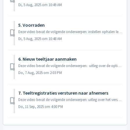
Di, 5 Aug, 2025 om 10:49 AM
5. Voorraden
Deze video bevat de volgende onderwerpen: instellen ophalen leverbonnen bij leverancier aanmaken van de voorraadinventarisatie (beginvoorraad) overnemen...
Di, 5 Aug, 2025 om 10:48 AM
6. Nieuw teeltjaar aanmaken
Deze video bevat de volgende onderwerpen: uitleg over de optie 'Alles overnemen vanuit 'vorige jaar'' uitleg over de optie 'Huidige...
Do, 7 Aug, 2025 om 2:03 PM
7. Teeltregistraties versturen naar afnemers
Deze video bevat de volgende onderwerpen: uitleg over het versturen van de teeltregistratie Klik hier voor het artikel 'Hoe verstuur ik mijn te...
Do, 11 Sep, 2025 om 4:00 PM