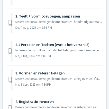
2. Teelt + vorm toevoegen/aanpassen
Deze video bevat de volgende onderwerpen: handmatig aanmaken van een teelt handmatig intekenen van een vorm op de kaart aanpassen van een vorm ko...
Do, 7 Aug, 2025 om 1:58 PM
2.1 Percelen en Teelten (wat is het verschil?)
In deze video wordt vermeld dat het belangrijk is eerst een perceel aan te maken en daarna pas de teelt. Dankzij recente aanpassingen is dit niet meer nod...
Ma, 2 Mrt, 2026 om 1:06 PM
3. Vormen en referentielagen
Deze video bevat de volgende onderwerpen: uitleg over de referentielagen (voor het aanmaken van een vorm) aanmaken van een teeltvorm m.b.v de referentiel...
Ma, 8 Sep, 2025 om 4:34 PM
4. Registratie invoeren
Deze video bevat de volgende onderwerpen: registeren van een bespuiting registeren van zaaien/poten/planten