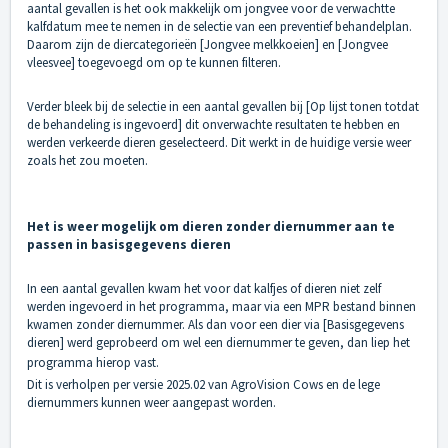
aantal gevallen is het ook makkelijk om jongvee voor de verwachtte
kalfdatum mee te nemen in de selectie van een preventief behandelplan.
Daarom zijn de diercategorieën [Jongvee melkkoeien] en [Jongvee
vleesvee] toegevoegd om op te kunnen filteren.
Verder bleek bij de selectie in een aantal gevallen bij [Op lijst tonen totdat
de behandeling is ingevoerd] dit onverwachte resultaten te hebben en
werden verkeerde dieren geselecteerd. Dit werkt in de huidige versie weer
zoals het zou moeten.
Het is weer mogelijk om dieren zonder diernummer aan te
passen in basisgegevens dieren
In een aantal gevallen kwam het voor dat kalfjes of dieren niet zelf
werden ingevoerd in het programma, maar via een MPR bestand binnen
kwamen zonder diernummer. Als dan voor een dier via [Basisgegevens
dieren] werd geprobeerd om wel een diernummer te geven, dan liep het
programma hierop vast.
Dit is verholpen per versie 2025.02 van AgroVision Cows en de lege
diernummers kunnen weer aangepast worden.