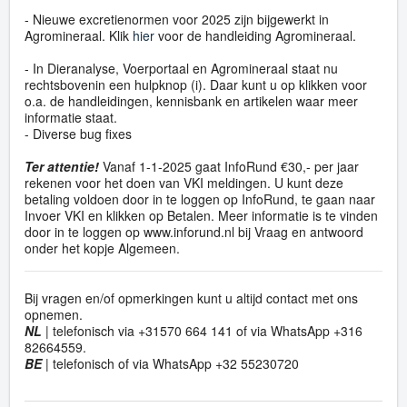
- Nieuwe excretienormen voor 2025 zijn bijgewerkt in
Agromineraal. Klik
hier
voor de handleiding Agromineraal.
- In Dieranalyse, Voerportaal en Agromineraal staat nu
rechtsbovenin een hulpknop (i). Daar kunt u op klikken voor
o.a. de handleidingen, kennisbank en artikelen waar meer
informatie staat.
- Diverse bug fixes
Ter attentie!
Vanaf 1-1-2025 gaat InfoRund €30,- per jaar
rekenen voor het doen van VKI meldingen. U kunt deze
betaling voldoen door in te loggen op InfoRund, te gaan naar
Invoer VKI en klikken op Betalen. Meer informatie is te vinden
door in te loggen op www.inforund.nl bij Vraag en antwoord
onder het kopje Algemeen.
Bij vragen en/of opmerkingen kunt u altijd contact met ons
opnemen.
NL
| telefonisch via +31570 664 141 of via WhatsApp +316
82664559.
BE
| telefonisch of via WhatsApp +32 55230720