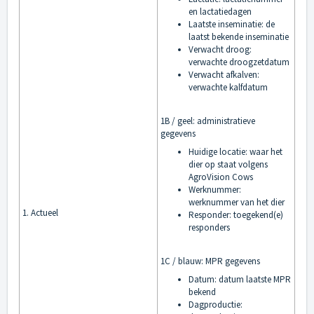
en lactatiedagen
Laatste inseminatie: de
laatst bekende inseminatie
Verwacht droog:
verwachte droogzetdatum
Verwacht afkalven:
verwachte kalfdatum
1B / geel: administratieve
gegevens
Huidige locatie: waar het
dier op staat volgens
AgroVision Cows
Werknummer:
werknummer van het dier
1. Actueel
Responder: toegekend(e)
responders
1C / blauw: MPR gegevens
Datum: datum laatste MPR
bekend
Dagproductie: