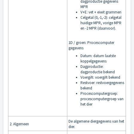
dagproductie gegevens
MPR
V+E: vet + eiwit grammen
Celgetal (0,-1,-2): celgetal
huidige MPR, vorige MPR
en -2 MPR (daarvoor).
1D / groen: Procescomputer
gegevens
Datum: datum laatste
koppelgegevens
Dagproductie:
dagproductie bekend
Voergift: voergift bekend
Restvoer: restvoergegevens
bekend
Procescomputergroep:
procescomputergroep van
het dier
De algemene diergegevens van het
2. Algemeen
dier.