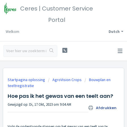
Ceres | Customer Service
Portal
Welkom
Dutch
Startpagina oplossing
AgroVision Crops
Bouwplan en
teeltregistratie
Hoe pas ik het gewas van een teelt aan?
Gewijzigd op: Di, 17 Okt, 2023 om 9:04 AM
Afdrukken
Volg de onderstaande stappen om het gewas van een teelt aan te