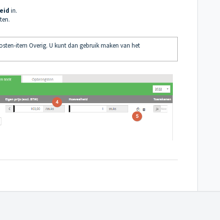
eid
in.
ten.
kosten-item Overig. U kunt dan gebruik maken van het