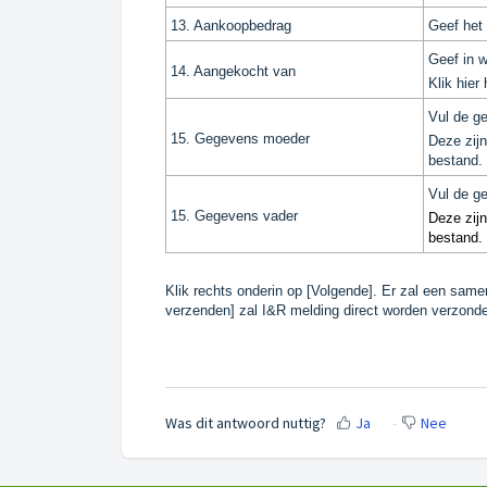
13. Aankoopbedrag
Geef het 
Geef in w
14. Aangekocht van
Klik
hier
h
Vul de g
15. Gegevens moeder
Deze zij
bestand. 
Vul de g
15. Gegevens vader
Deze zij
bestand. 
Klik rechts onderin op [Volgende]. Er zal een same
verzenden] zal I&R melding direct worden verzonde
Was dit antwoord nuttig?
Ja
Nee