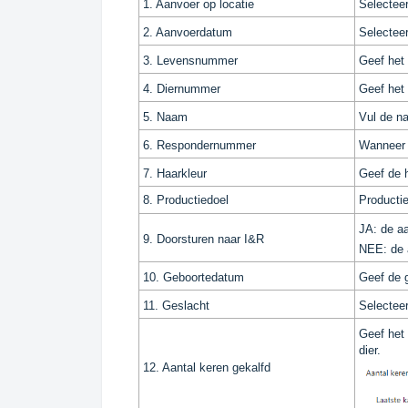
1. Aanvoer op locatie
Selecteer
2. Aanvoerdatum
Selectee
3. Levensnummer
Geef het 
4. Diernummer
Geef het
5. Naam
Vul de na
6. Respondernummer
Wanneer n
7. Haarkleur
Geef de h
8. Productiedoel
Productie
JA: de a
9. Doorsturen naar I&R
NEE: de 
10. Geboortedatum
Geef de g
11. Geslacht
Selecteer
Geef het 
dier.
12. Aantal keren gekalfd