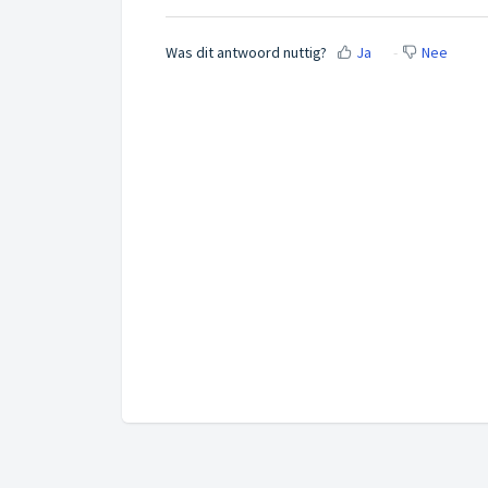
Was dit antwoord nuttig?
Ja
Nee