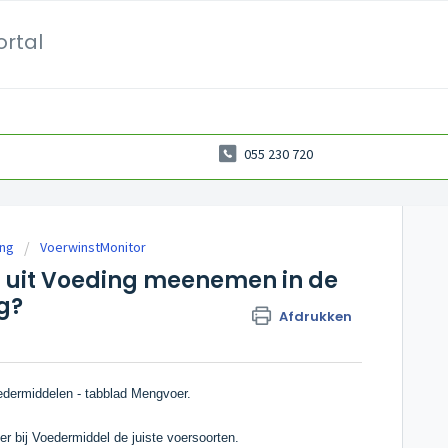
ortal
055 230 720
ing
VoerwinstMonitor
n uit Voeding meenemen in de
g?
Afdrukken
oedermiddelen - tabblad Mengvoer.
er bij Voedermiddel de juiste voersoorten.