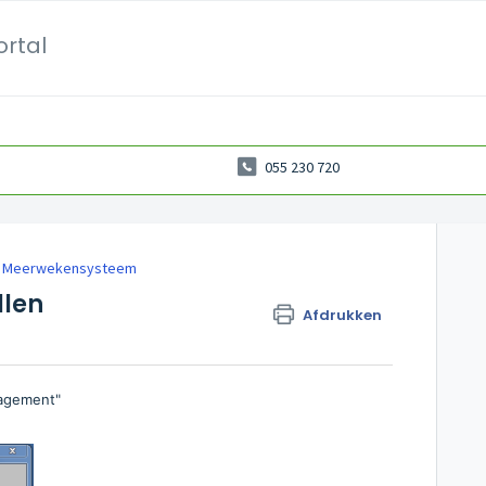
ortal
055 230 720
Meerwekensysteem
llen
Afdrukken
nagement"