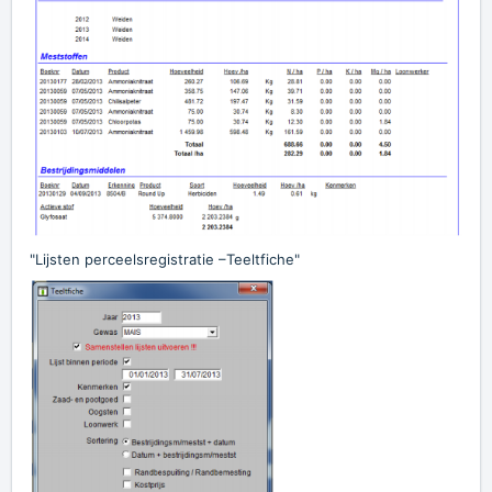
"Lijsten perceelsregistratie –Teeltfiche"