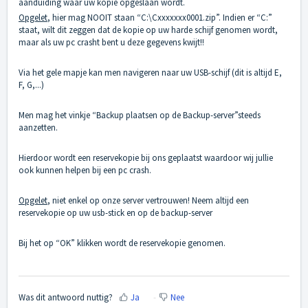
aanduiding waar uw kopie opgeslaan wordt.
Opgelet
, hier mag NOOIT staan “C:\Cxxxxxxx0001.zip”. Indien er “C:”
staat, wilt dit zeggen dat de kopie op uw harde schijf genomen wordt,
maar als uw pc crasht bent u deze gegevens kwijt!!
Via het gele mapje kan men navigeren naar uw USB-schijf (dit is altijd E,
F, G,...)
Men mag het vinkje “Backup plaatsen op de Backup-server”steeds
aanzetten.
Hierdoor wordt een reservekopie bij ons geplaatst waardoor wij jullie
ook kunnen helpen bij een pc crash.
Opgelet
, niet enkel op onze server vertrouwen! Neem altijd een
reservekopie op uw usb-stick en op de backup-server
Bij het op “OK” klikken wordt de reservekopie genomen.
Was dit antwoord nuttig?
Ja
Nee